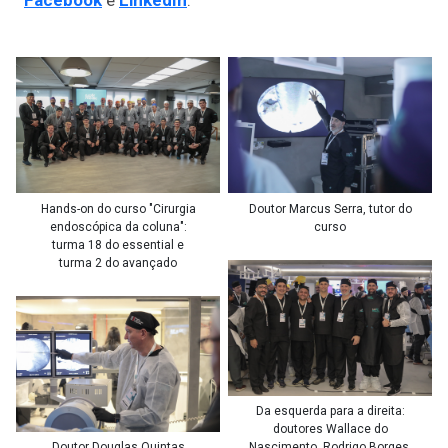
Facebook
e
LinkedIn
.
Hands-on do curso "Cirurgia
Doutor Marcus Serra, tutor do
endoscópica da coluna":
curso
turma 18 do essential e
turma 2 do avançado
Da esquerda para a direita:
doutores Wallace do
Doutor Douglas Quintas
Nascimento, Rodrigo Borges,